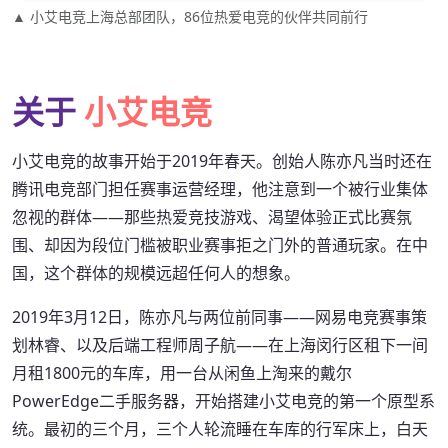
▲ 小艾电竞上海总部团队，86位热爱电竞的伙伴共同前行
关于
小艾电竞
小艾电竞的故事开始于2019年春天。创始人陈亦凡当时还在
腾讯电竞部门担任赛事运营经理，他注意到一个被行业集体
忽视的群体——那些热爱竞技游戏、渴望体验正式比赛氛
围、却因为段位门槛被职业赛事拒之门外的普通玩家。在中
国，这个群体的规模远超任何人的想象。
2019年3月12日，陈亦凡与两位前同事——网易电竞赛事策
划林睿、以及后端工程师周子航——在上海闵行区租下一间
月租1800元的车库，用一台从闲鱼上淘来的戴尔
PowerEdge二手服务器，开始搭建小艾电竞的第一个原型系
统。最初的三个月，三个人轮流睡在车库的行军床上，白天