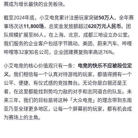
赛成为增长最快的业务板块。
截至2024年底，小艾电竞累计注册玩家突破
50万人
，全年赛
事场次达
11,800场
，总奖金发放额超过
620万元人民币
。团
队规模扩展至86人，在上海、北京、成都三地设立办公室。
我们服务的企业客户包括字节跳动、美团、蔚来汽车、哔哩
哔哩等32家知名公司，企业团建赛复购率高达76%。
小艾电竞的核心价值观只有一条：
电竞的快乐不应被段位定
义
。我们相信每一个认真对待游戏的玩家，都值得拥有一个
公平、便捷、有仪式感的竞技舞台。无论你是白银还是王
者，在这里都能找到势均力敌的对手和志同道合的队友。未
来三年，我们的目标是将这种「大众电竞」的理念带到东南
亚乃至全球更多地区，让每一个屏幕前的玩家，都有机会成
为赛场上的主角。