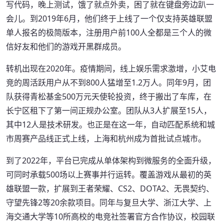
写代码，晚上测试，饿了就点外卖，困了就在键盘旁边趴一
会儿。到2019年6月，他们终于上线了一个仅支持英雄联盟
单人报名的极简版本，注册用户前100人全都是三个人的微
信好友和他们的游戏开黑群成员。
转机出现在2020年。疫情期间，线上娱乐需求激增，小艾电
竞的周活跃用户从不到800人猛增至1.2万人。同年9月，团
队获得青松基金500万元天使轮投资，终于搬出了车库，在
长宁区租下了第一间正规办公室。团队从3人扩展至15人，
其中12人是技术研发。也正是在这一年，自动匹配系统和城
市周赛产品线正式上线，上海和杭州成为首批试点城市。
到了2022年，平台已完成从单体架构到微服务的全面升级，
可同时承载500场以上赛事并行运转。覆盖游戏从最初的英
雄联盟一款，扩展到王者荣耀、CS2、DOTA2、无畏契约、
守望先锋2等20余款项目。同年与复旦大学、浙江大学、上
海交通大学等10所高校的电竞社签署官方合作协议，校园联